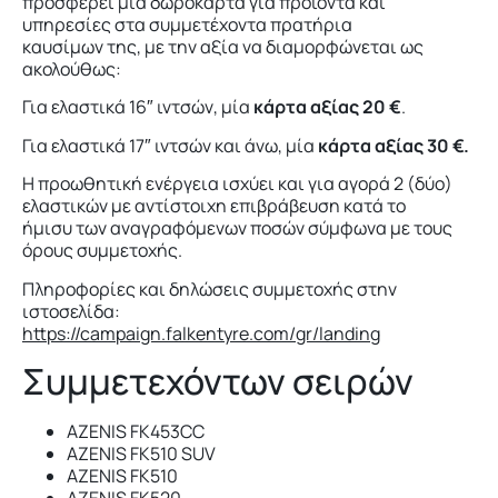
προσφέρει μια δωροκάρτα για προϊόντα και
υπηρεσίες στα συμμετέχοντα πρατήρια
καυσίμων της, με την αξία να διαμορφώνεται ως
ακολούθως:
Για ελαστικά 16″ ιντσών, μία
κάρτα αξίας 20 €
.
Για ελαστικά 17″ ιντσών και άνω, μία
κάρτα αξίας 30 €.
Η προωθητική ενέργεια ισχύει και για αγορά 2 (δύο)
ελαστικών με αντίστοιχη επιβράβευση κατά το
ήμισυ των αναγραφόμενων ποσών σύμφωνα με τους
όρους συμμετοχής.
Πληροφορίες και δηλώσεις συμμετοχής στην
ιστοσελίδα:
https://campaign.falkentyre.com/gr/landing
Συμμετεχόντων σειρών
AZENIS FK453CC
AZENIS FK510 SUV
AZENIS FK510
AZENIS FK520