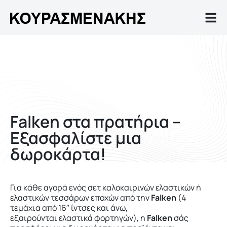
Falken στα πρατήρια –
Εξασφαλίστε μια
δωροκάρτα!
Για κάθε αγορά ενός σετ καλοκαιρινών ελαστικών ή
ελαστικών τεσσάρων εποχών από την
Falken
(4
τεμάχια από 16″ ίντσες και άνω,
εξαιρούνται ελαστικά φορτηγών), η
Falken
σάς